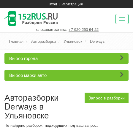
Вход
|
Регистрация
Пок
нав
Голосовая заявка:
+7-920-253-64-22
Главная
Авторазборки
Ульяновск
Derways
Выбор города
Выбор марки авто
Авторазборки
Запрос в разборки
Derways в
Ульяновске
Не найдено разборок, подходящих под ваш запрос.