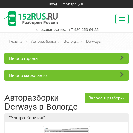
Вход
|
Регистрация
Пок
нав
Голосовая заявка:
+7-920-253-64-22
Главная
Авторазборки
Вологда
Derways
Выбор города
Выбор марки авто
Авторазборки
Запрос в разборки
Derways в Вологде
"Ультра-Капитал"