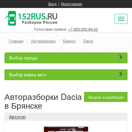
Вход
|
Регистрация
Пок
нав
Голосовая заявка:
+7-920-253-64-22
Главная
Авторазборки
Брянск
Dacia
Выбор города
Выбор марки авто
Авторазборки Dacia
Запрос в разборки
в Брянске
Автотоп