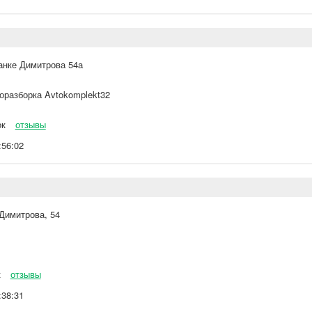
анке Димитрова 54а
оразборка Avtokomplekt32
ок
отзывы
:56:02
-Димитрова, 54
к
отзывы
:38:31