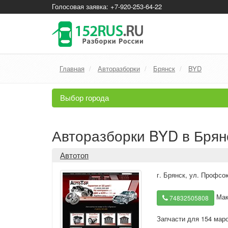
Голосовая заявка: +7-920-253-64-22
Главная
Авторазборки
Брянск
BYD
Выбор города
Авторазборки BYD в Брян
Автотоп
г. Брянск
,
ул. Профсою
Мак
74832505808
Запчасти для 154 мар