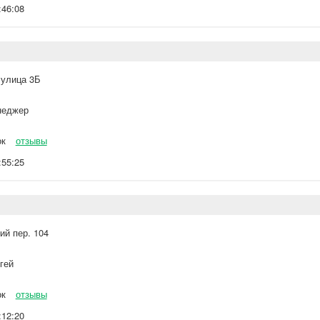
:46:08
 улица 3Б
еджер
ок
отзывы
:55:25
ий пер. 104
гей
ок
отзывы
:12:20