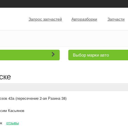
Запрос запчастей
Авторазборки
Запчасти
Выбор марки авто
ске
зов 43а (пересечение 2-ая Разина 38)
сим Касьянов
ок
отзывы