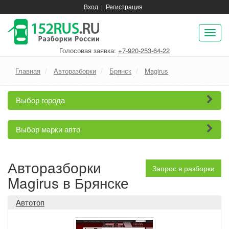
Вход
|
Регистрация
Пок
нав
Голосовая заявка:
+7-920-253-64-22
Главная
Авторазборки
Брянск
Magirus
Выбор города
Выбор марки авто
Авторазборки
Запрос в разборки
Magirus в Брянске
Автотоп