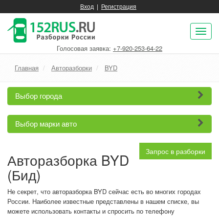
Вход
|
Регистрация
Пок
нав
Голосовая заявка:
+7-920-253-64-22
Главная
Авторазборки
BYD
Выбор города
Выбор марки авто
Запрос в разборки
Авторазборка BYD
(Бид)
Не секрет, что авторазборка BYD сейчас есть во многих городах
России. Наиболее известные представлены в нашем списке, вы
можете использовать контакты и спросить по телефону