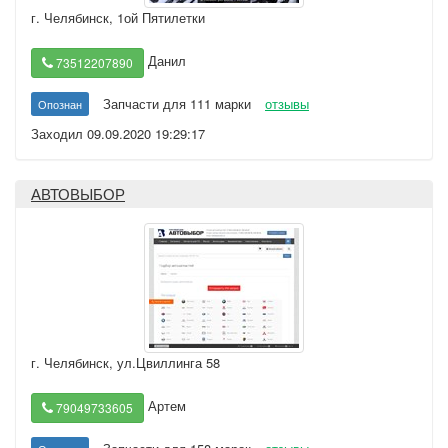
г. Челябинск
,
1ой Пятилетки
Данил
73512207890
Запчасти для 111 марки
отзывы
Опознан
Заходил 09.09.2020 19:29:17
АВТОВЫБОР
г. Челябинск
,
ул.Цвиллинга 58
Артем
79049733605