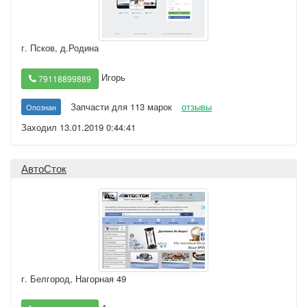
г. Псков
,
д.Родина
Игорь
79118899889
Запчасти для 113 марок
отзывы
Опознан
Заходил 13.01.2019 0:44:41
АвтоСток
г. Белгород
,
Нагорная 49