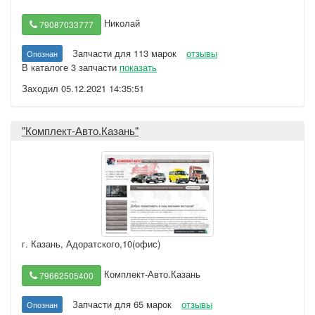
Николай
79087033777
Запчасти для 113 марок
отзывы
Опознан
В каталоге 3 запчасти
показать
Заходил 05.12.2021 14:35:51
"Комплект-Авто.Казань"
г. Казань
,
Адоратского,10(офис)
Комплект-Авто.Казань
79662505400
Запчасти для 65 марок
отзывы
Опознан