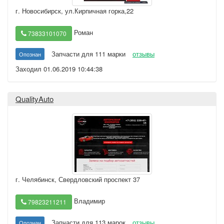
г. Новосибирск
,
ул.Кирпичная горка,22
Роман
73833101070
Запчасти для 111 марки
отзывы
Опознан
Заходил 01.06.2019 10:44:38
QualityAuto
г. Челябинск
,
Свердловский проспект 37
Владимир
79823211211
Запчасти для 113 марок
отзывы
Опознан