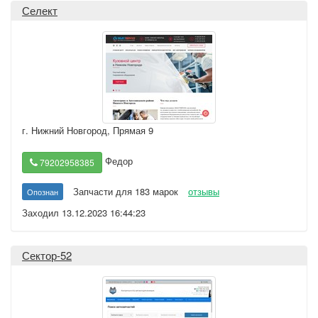
Селект
г. Нижний Новгород
,
Прямая 9
Федор
79202958385
Запчасти для 183 марок
отзывы
Опознан
Заходил 13.12.2023 16:44:23
Сектор-52