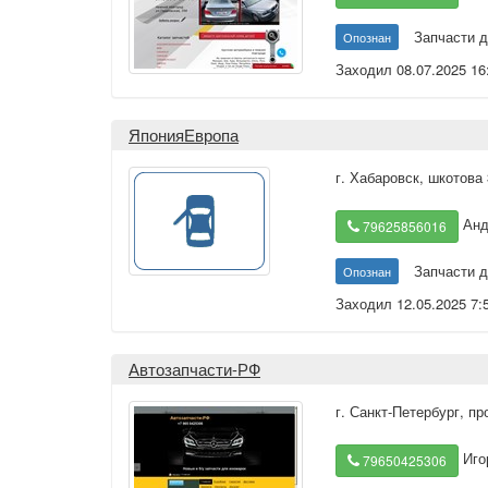
Запчасти д
Опознан
Заходил 08.07.2025 16
ЯпонияЕвропа
г. Хабаровск
,
шкотова 
Анд
79625856016
Запчасти д
Опознан
Заходил 12.05.2025 7:
Автозапчасти-РФ
г. Санкт-Петербург
,
пр
Иго
79650425306