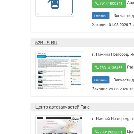
Анд
79141600341
Запчасти д
Опознан
Заходил 01.08.2026 7:
52RUS.RU
г. Нижний Новгород
,
Я
Раз
78314136466
Запчасти д
Опознан
Заходил 29.06.2026 15
Центр автозапчастей Ганс
г. Нижний Новгород
,
Г
Цен
78312622061