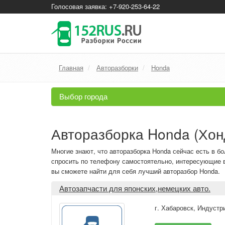
Голосовая заявка: +7-920-253-64-22
Главная
Авторазборки
Honda
Выбор города
Авторазборка Honda (Хон
Многие знают, что авторазборка Honda сейчас есть в б
спросить по телефону самостоятельно, интересующие ва
вы сможете найти для себя лучший авторазбор Honda.
Автозапчасти для японских,немецких авто.
г. Хабаровск
,
Индустр