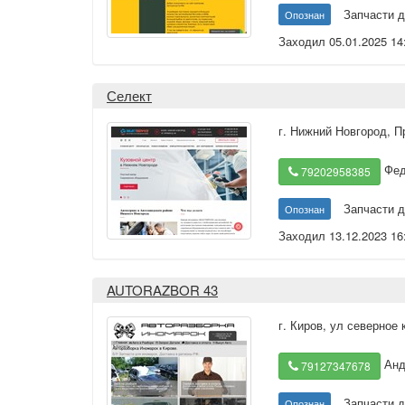
Запчасти д
Опознан
Заходил 05.01.2025 14
Селект
г. Нижний Новгород
,
П
Фед
79202958385
Запчасти д
Опознан
Заходил 13.12.2023 16
AUTORAZBOR 43
г. Киров
,
ул северное 
Анд
79127347678
Запчасти д
Опознан