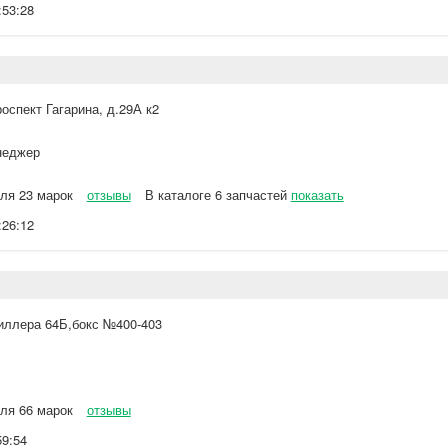
:53:28
роспект Гагарина, д.29А к2
еджер
ля 23 марок
отзывы
В каталоге 6 запчастей
показать
:26:12
иллера 64Б,бокс №400-403
ля 66 марок
отзывы
59:54