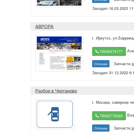
Заходил 16.03.2023 11
АВРОРА
г. Иркутск
,
ул.Баррика
Але
79246376177
Запчасти д
Опознан
Заходил 31.12.2022 6:
Разбор в Чертаново
г. Москва
,
северное че
Вла
79060770249
Запчасти д
Опознан