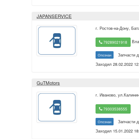
JAPANSERVICE
г. Ростов-на-Дону
,
Бат
Вла
79289021918
Запчасти д
Опознан
Заходил 28.02.2022 12
GuTMotors
г. Иваново
,
ул.Калинин
79303538555
Запчасти д
Опознан
Заходил 15.01.2022 18