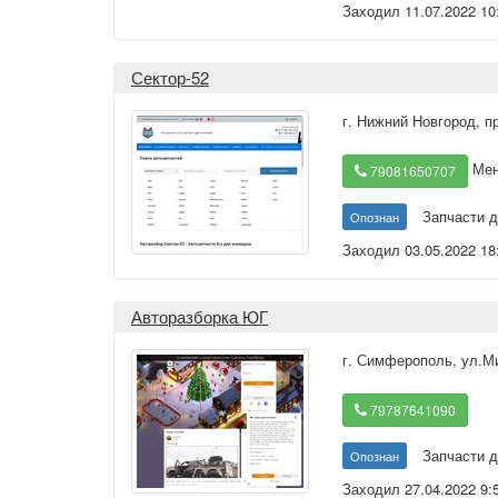
Заходил 11.07.2022 10
Сектор-52
г. Нижний Новгород
,
п
Мен
79081650707
Запчасти д
Опознан
Заходил 03.05.2022 18
Авторазборка ЮГ
г. Симферополь
,
ул.М
79787641090
Запчасти д
Опознан
Заходил 27.04.2022 9: