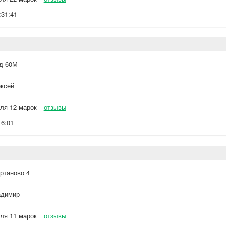
:31:41
д 60М
ксей
ля 12 марок
отзывы
16:01
ртаново 4
димир
ля 11 марок
отзывы