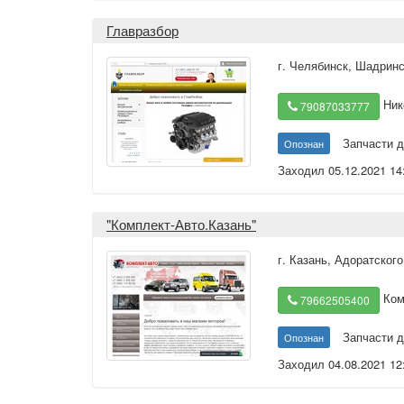
Главразбор
г. Челябинск
,
Шадринск
Ник
79087033777
Запчасти д
Опознан
Заходил 05.12.2021 14
"Комплект-Авто.Казань"
г. Казань
,
Адоратского
Ком
79662505400
Запчасти д
Опознан
Заходил 04.08.2021 12