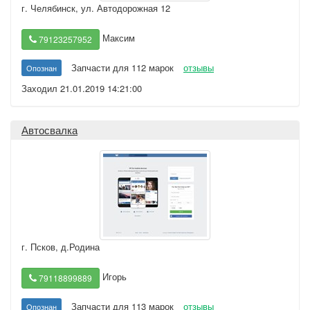
г. Челябинск
,
ул. Автодорожная 12
Максим
79123257952
Запчасти для 112 марок
отзывы
Опознан
Заходил 21.01.2019 14:21:00
Автосвалка
г. Псков
,
д.Родина
Игорь
79118899889
Запчасти для 113 марок
отзывы
Опознан