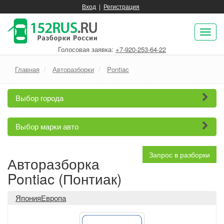
Вход
|
Регистрация
Пок
нав
Голосовая заявка:
+7-920-253-64-22
Главная
Авторазборки
Pontiac
Выбор города
Выбор марки авто
Запрос в разборки
Авторазборка
Pontiac (Понтиак)
ЯпонияЕвропа