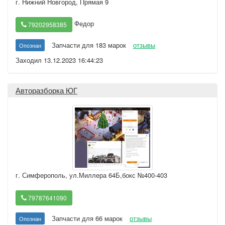
г. Нижний Новгород
,
Прямая 9
Федор
79202958385
Запчасти для 183 марок
отзывы
Опознан
Заходил 13.12.2023 16:44:23
Авторазборка ЮГ
г. Симферополь
,
ул.Миллера 64Б,бокс №400-403
79787641090
Запчасти для 66 марок
отзывы
Опознан