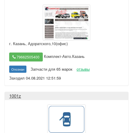
г. Казань
,
Адоратского,10(офис)
Комплект-Авто.Казань
79662505400
Запчасти для 65 марок
отзывы
Опознан
Заходил 04.08.2021 12:51:59
1001z