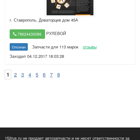
г. Ставрополь
,
Доваторцев дом 45А
РУЛЕВОЙ
79624430086
Запчасти для 113 марок
отзывы
Опознан
Заходил 04.12.2017 18:03:28
1
2
3
4
5
6
7
8
152rus.ru не продает автозапчасти и не несет ответственности за