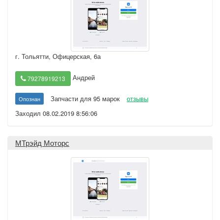
г. Тольятти
,
Офицерская, 6а
Андрей
79278919213
Запчасти для 95 марок
отзывы
Опознан
Заходил 08.02.2019 8:56:06
МТрэйд Моторс