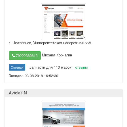
г. Челябинск
,
Университетская набережная 66А
Михаил Корчагин
79222380813
Запчасти для 113 марок
отзывы
Опознан
Заходил 03.08.2018 16:52:30
Avtolaif-N