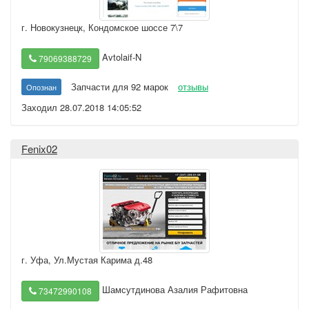
г. Новокузнецк
,
Кондомское шоссе 7\7
Avtolaif-N
79069388729
Запчасти для 92 марок
отзывы
Опознан
Заходил 28.07.2018 14:05:52
Fenix02
г. Уфа
,
Ул.Мустая Карима д.48
Шамсутдинова Азалия Рафитовна
73472990108