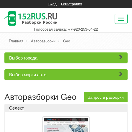
Вход
|
Регистрация
Пок
нав
Голосовая заявка:
+7-920-253-64-22
Главная
Авторазборки
Geo
Выбор города
Выбор марки авто
Авторазборки Geo
Запрос в разборки
Селект