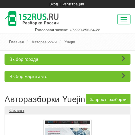
Вход
|
Регистрация
Пок
нав
Голосовая заявка:
+7-920-253-64-22
Главная
Авторазборки
Yuejin
Выбор города
Выбор марки авто
Авторазборки Yuejin
Запрос в разборки
Селект