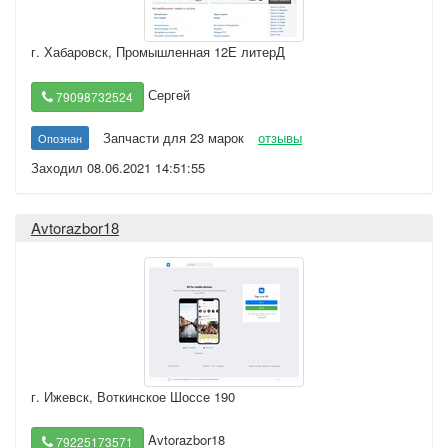
г. Хабаровск
,
Промышленная 12Е литерД
Сергей
79098732524
Запчасти для 23 марок
отзывы
Опознан
Заходил 08.06.2021 14:51:55
Avtorazbor18
г. Ижевск
,
Воткинское Шоссе 190
Avtorazbor18
79225173571