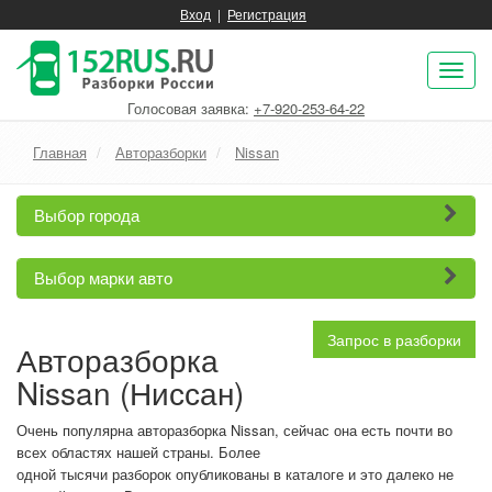
Вход
|
Регистрация
Пок
нав
Голосовая заявка:
+7-920-253-64-22
Главная
Авторазборки
Nissan
Выбор города
Выбор марки авто
Запрос в разборки
Авторазборка
Nissan (Ниссан)
Очень популярна авторазборка Nissan, сейчас она есть почти во
всех областях нашей страны. Более
одной тысячи разборок опубликованы в каталоге и это далеко не