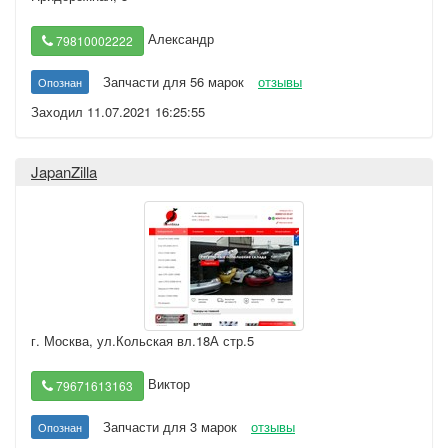
Александр
79810002222
Запчасти для 56 марок
отзывы
Опознан
Заходил 11.07.2021 16:25:55
JapanZilla
г. Москва
,
ул.Кольская вл.18А стр.5
Виктор
79671613163
Запчасти для 3 марок
отзывы
Опознан