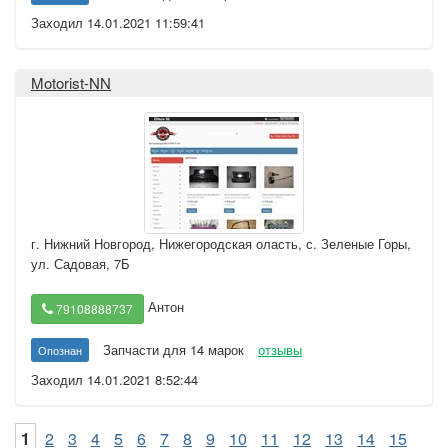
Заходил 14.01.2021 11:59:41
Motorist-NN
г. Нижний Новгород
,
Нижегородская оласть, с. Зеленые Горы,
ул. Садовая, 7Б
Антон
79108888737
Запчасти для 14 марок
отзывы
Опознан
Заходил 14.01.2021 8:52:44
1
2
3
4
5
6
7
8
9
10
11
12
13
14
15