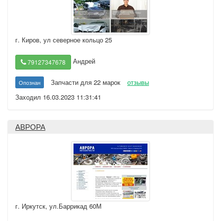
г. Киров
,
ул северное кольцо 25
Андрей
79127347678
Запчасти для 22 марок
отзывы
Опознан
Заходил 16.03.2023 11:31:41
АВРОРА
г. Иркутск
,
ул.Баррикад 60М