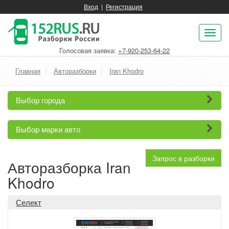
Вход
|
Регистрация
Пок
нав
Голосовая заявка:
+7-920-253-64-22
Главная
Авторазборки
Iran Khodro
Выбор города
Выбор марки авто
Запрос в разборки
Авторазборка Iran
Khodro
Селект