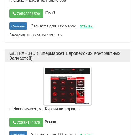
Юрий
79503396590
Запчасти для 112 марок
отзывы
Опознан
Заходил 18.06.2019 14:05:15
GETPAR.RU (Гипермаркет Европейских Контрактных
Запчастей)
г. Новосибирск
,
ул.Кирпичная горка,22
Роман
73833101070
Запчасти для 111 марки
отзывы
Опознан