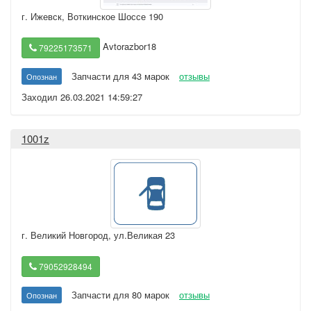
г. Ижевск
,
Воткинское Шоссе 190
Avtorazbor18
79225173571
Запчасти для 43 марок
отзывы
Опознан
Заходил 26.03.2021 14:59:27
1001z
г. Великий Новгород
,
ул.Великая 23
79052928494
Запчасти для 80 марок
отзывы
Опознан