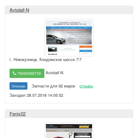
Avtolaif-N
г. Новокузнецк
,
Кондомское шоссе 7\7
Avtolaif-N
79069388729
Запчасти для 92 марок
отзывы
Опознан
Заходил 28.07.2018 14:05:52
Fenix02