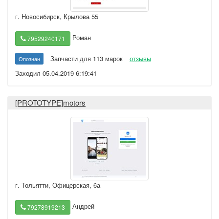
г. Новосибирск
,
Крылова 55
Роман
79529240171
Запчасти для 113 марок
отзывы
Опознан
Заходил 05.04.2019 6:19:41
[PROTOTYPE]motors
г. Тольятти
,
Офицерская, 6а
Андрей
79278919213