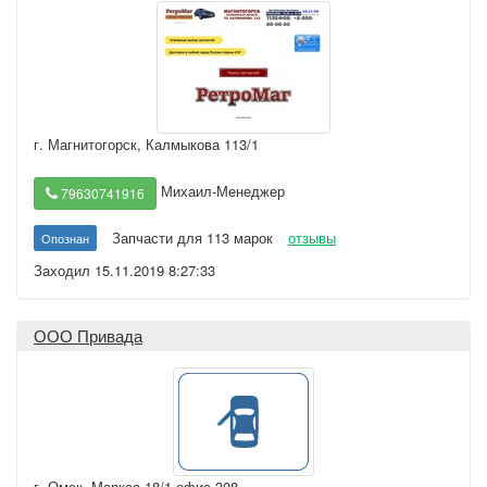
г. Магнитогорск
,
Калмыкова 113/1
Михаил-Менеджер
79630741916
Запчасти для 113 марок
отзывы
Опознан
Заходил 15.11.2019 8:27:33
ООО Привада
г. Омск
,
Маркса 18/1 офис 308