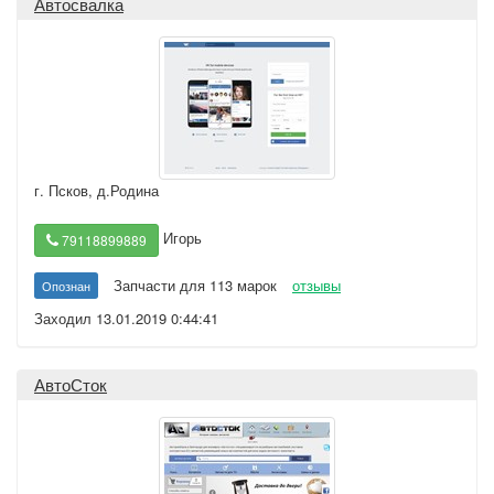
Автосвалка
г. Псков
,
д.Родина
Игорь
79118899889
Запчасти для 113 марок
отзывы
Опознан
Заходил 13.01.2019 0:44:41
АвтоСток