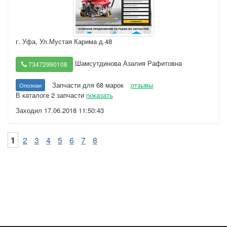
г. Уфа
,
Ул.Мустая Карима д.48
Шамсутдинова Азалия Рафитовна
73472990108
Запчасти для 68 марок
отзывы
Опознан
В каталоге 2 запчасти
показать
Заходил 17.06.2018 11:50:43
1
2
3
4
5
6
7
8