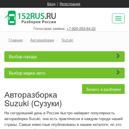
Вход
|
Регистрация
Пок
нав
Голосовая заявка:
+7-920-253-64-22
Главная
Авторазборки
Suzuki
Выбор города
Выбор марки авто
Запрос в разборки
Авторазборка
Suzuki (Сузуки)
На сегодняшний день в России быстро набирает популярность
авторазборка Suzuki, она есть практически в каждом городе нашей
страны. Самые известные опубликованы в нашем каталоге, но это