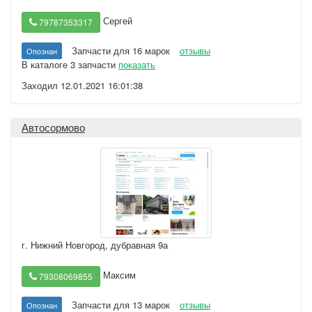
Сергей
79787353317
Запчасти для 16 марок
отзывы
Опознан
В каталоге 3 запчасти
показать
Заходил 12.01.2021 16:01:38
Автосормово
г. Нижний Новгород
,
дубравная 9а
Максим
79308069855
Запчасти для 13 марок
отзывы
Опознан