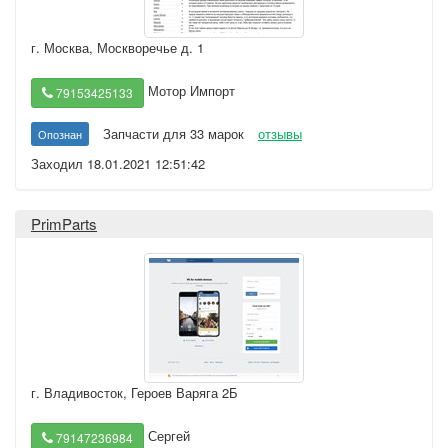
г. Москва
,
Москворечье д. 1
Мотор Импорт
79153425133
Запчасти для 33 марок
отзывы
Опознан
Заходил 18.01.2021 12:51:42
PrimParts
г. Владивосток
,
Героев Варяга 2Б
Сергей
79147236984