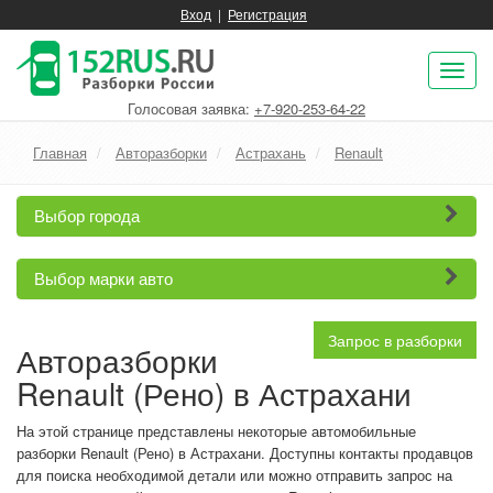
Вход
|
Регистрация
Пок
нав
Голосовая заявка:
+7-920-253-64-22
Главная
Авторазборки
Астрахань
Renault
Выбор города
Выбор марки авто
Запрос в разборки
Авторазборки
Renault (Рено) в Астрахани
На этой странице представлены некоторые автомобильные
разборки Renault (Рено) в Астрахани. Доступны контакты продавцов
для поиска необходимой детали или можно отправить запрос на