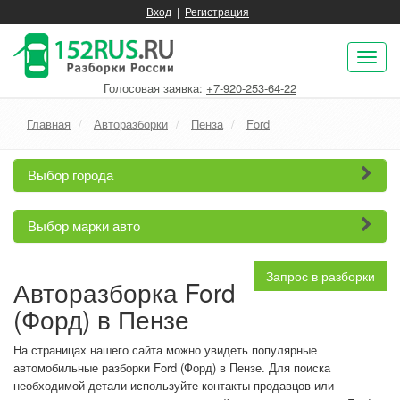
Вход
|
Регистрация
Пок
нав
Голосовая заявка:
+7-920-253-64-22
Главная
Авторазборки
Пенза
Ford
Выбор города
Выбор марки авто
Запрос в разборки
Авторазборка Ford
(Форд) в Пензе
На страницах нашего сайта можно увидеть популярные
автомобильные разборки Ford (Форд) в Пензе. Для поиска
необходимой детали используйте контакты продавцов или