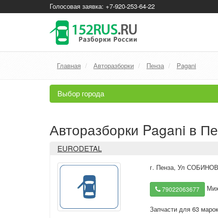
Голосовая заявка: +7-920-253-64-22
Главная
Авторазборки
Пенза
Pagani
Выбор города
Авторазборки Pagani в П
EURODETAL
г. Пенза
,
Ул СОБИНОВА
Мих
79022063677
Запчасти для 63 маро