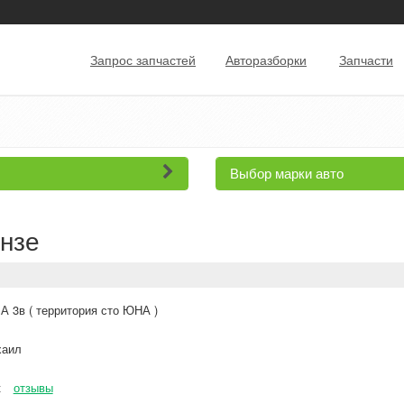
Запрос запчастей
Авторазборки
Запчасти
Выбор марки авто
ензе
 3в ( территория сто ЮНА )
аил
к
отзывы