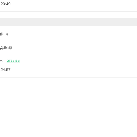
:20:49
ей, 4
димир
ок
отзывы
:24:57