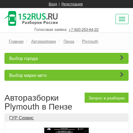
Вход
|
Регистрация
Пок
нав
Голосовая заявка:
+7-920-253-64-22
Главная
Авторазборки
Пенза
Plymouth
Выбор города
Выбор марки авто
Авторазборки
Запрос в разборки
Plymouth в Пензе
ГУР Сервис