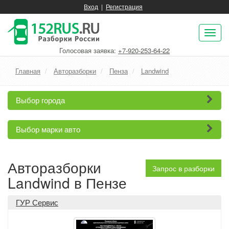
Вход
|
Регистрация
Пок
нав
Голосовая заявка:
+7-920-253-64-22
Главная
Авторазборки
Пенза
Landwind
Выбор города
Выбор марки авто
Авторазборки
Запрос в разборки
Landwind в Пензе
ГУР Сервис