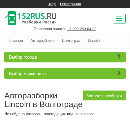
Вход
|
Регистрация
Пок
нав
Голосовая заявка:
+7-920-253-64-22
Главная
Авторазборки
Волгоград
Lincoln
Выбор города
Выбор марки авто
Авторазборки
Запрос в разборки
Lincoln в Волгограде
Не найдено разборок, подходящих под ваш запрос.