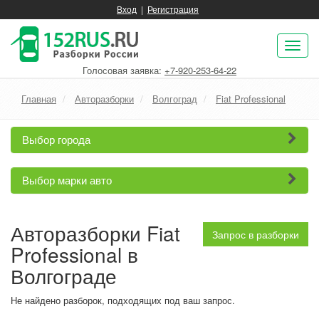
Вход
|
Регистрация
Пок
нав
Голосовая заявка:
+7-920-253-64-22
Главная
Авторазборки
Волгоград
Fiat Professional
Выбор города
Выбор марки авто
Авторазборки Fiat
Запрос в разборки
Professional в
Волгограде
Не найдено разборок, подходящих под ваш запрос.