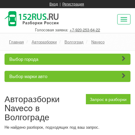
Вход
|
Регистрация
Пок
нав
Голосовая заявка:
+7-920-253-64-22
Главная
Авторазборки
Волгоград
Naveco
Выбор города
Выбор марки авто
Авторазборки
Запрос в разборки
Naveco в
Волгограде
Не найдено разборок, подходящих под ваш запрос.