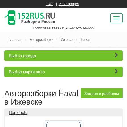
Вход
|
Регистрация
Пок
нав
Голосовая заявка:
+7-920-253-64-22
Главная
Авторазборки
Ижевск
Haval
Выбор города
Выбор марки авто
Авторазборки Haval
Запрос в разборки
в Ижевске
Парк auto