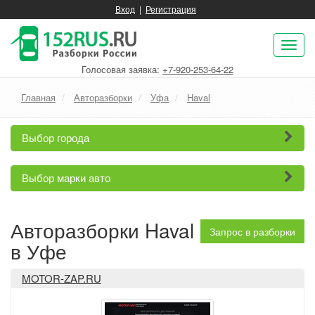
Вход
|
Регистрация
Пок
нав
Голосовая заявка:
+7-920-253-64-22
Главная
Авторазборки
Уфа
Haval
Выбор города
Выбор марки авто
Авторазборки Haval
Запрос в разборки
в Уфе
MOTOR-ZAP.RU