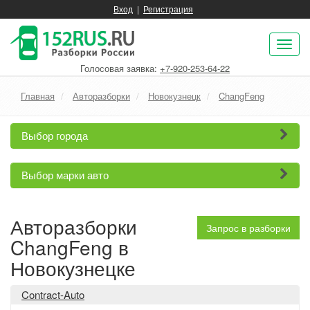
Вход
|
Регистрация
Пок
нав
Голосовая заявка:
+7-920-253-64-22
Главная
Авторазборки
Новокузнецк
ChangFeng
Выбор города
Выбор марки авто
Авторазборки
Запрос в разборки
ChangFeng в
Новокузнецке
Contract-Auto