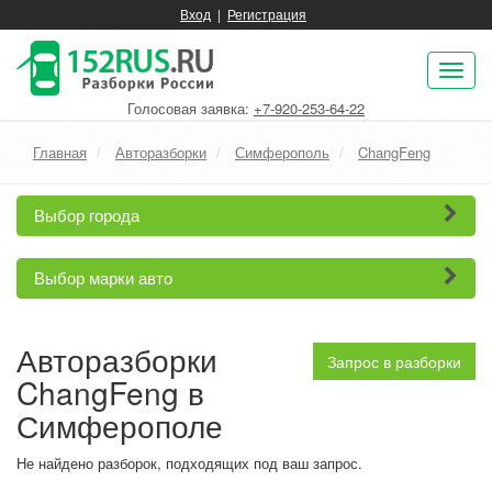
Вход
|
Регистрация
Пок
нав
Голосовая заявка:
+7-920-253-64-22
Главная
Авторазборки
Симферополь
ChangFeng
Выбор города
Выбор марки авто
Авторазборки
Запрос в разборки
ChangFeng в
Симферополе
Не найдено разборок, подходящих под ваш запрос.