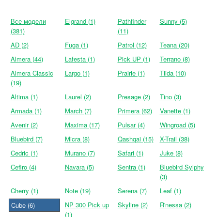
Все модели
Elgrand (1)
Pathfinder
Sunny (5)
(381)
(11)
AD (2)
Fuga (1)
Patrol (12)
Teana (20)
Almera (44)
Lafesta (1)
Pick UP (1)
Terrano (8)
Almera Classic
Largo (1)
Prairie (1)
Tiida (10)
(19)
Altima (1)
Laurel (2)
Presage (2)
Tino (3)
Armada (1)
March (7)
Primera (62)
Vanette (1)
Avenir (2)
Maxima (17)
Pulsar (4)
Wingroad (5)
Bluebird (7)
Micra (8)
Qashqai (15)
X-Trail (38)
Cedric (1)
Murano (7)
Safari (1)
Juke (8)
Cefiro (4)
Navara (5)
Sentra (1)
Bluebird Sylphy
(3)
Cherry (1)
Note (19)
Serena (7)
Leaf (1)
NP 300 Pick up
Skyline (2)
R'nessa (2)
Cube (6)
(1)