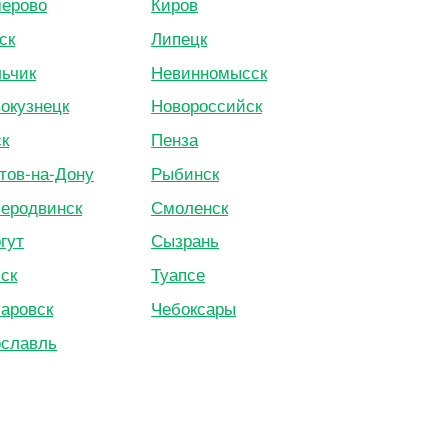
ерово
Киров
ск
Липецк
ьчик
Невинномысск
окузнецк
Новороссийск
к
Пенза
тов-на-Дону
Рыбинск
еродвинск
Смоленск
гут
Сызрань
ск
Туапсе
аровск
Чебоксары
славль