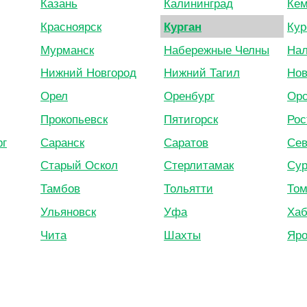
Казань
Калининград
Кем
Красноярск
Курган
Кур
Мурманск
Набережные Челны
Нал
Нижний Новгород
Нижний Тагил
Нов
Орел
Оренбург
Орс
Прокопьевск
Пятигорск
Рос
рг
Саранск
Саратов
Сев
Старый Оскол
Стерлитамак
Сур
Тамбов
Тольятти
Том
Ульяновск
Уфа
Хаб
Чита
Шахты
Яро