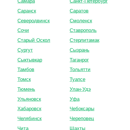
Самара
Санкт-Петербург
Саранск
Саратов
Северодвинск
Смоленск
Сочи
Ставрополь
Старый Оскол
Стерлитамак
Сургут
Сызрань
Сыктывкар
Таганрог
Тамбов
Тольятти
Томск
Туапсе
Тюмень
Улан-Удэ
Ульяновск
Уфа
Хабаровск
Чебоксары
Челябинск
Череповец
Чита
Шахты