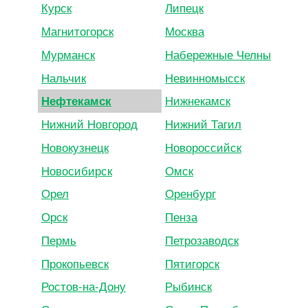
Курск
Липецк
Магнитогорск
Москва
Мурманск
Набережные Челны
Нальчик
Невинномысск
Нефтекамск
Нижнекамск
Нижний Новгород
Нижний Тагил
Новокузнецк
Новороссийск
Новосибирск
Омск
Орел
Оренбург
Орск
Пенза
Пермь
Петрозаводск
Прокопьевск
Пятигорск
Ростов-на-Дону
Рыбинск