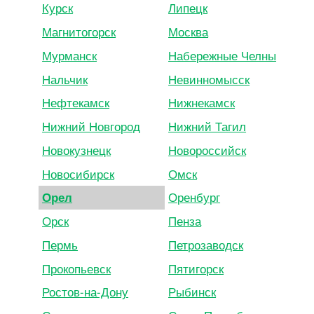
Курск
Липецк
Магнитогорск
Москва
Мурманск
Набережные Челны
Нальчик
Невинномысск
Нефтекамск
Нижнекамск
Нижний Новгород
Нижний Тагил
Новокузнецк
Новороссийск
Новосибирск
Омск
Орел
Оренбург
Орск
Пенза
Пермь
Петрозаводск
Прокопьевск
Пятигорск
Ростов-на-Дону
Рыбинск