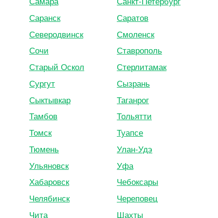
Самара
Санкт-Петербург
Саранск
Саратов
Северодвинск
Смоленск
Сочи
Ставрополь
Старый Оскол
Стерлитамак
Сургут
Сызрань
Сыктывкар
Таганрог
Тамбов
Тольятти
Томск
Туапсе
Тюмень
Улан-Удэ
Ульяновск
Уфа
Хабаровск
Чебоксары
Челябинск
Череповец
Чита
Шахты