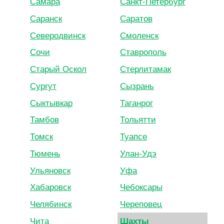
Самара
Санкт-Петербург
Саранск
Саратов
Северодвинск
Смоленск
Сочи
Ставрополь
Старый Оскол
Стерлитамак
Сургут
Сызрань
Сыктывкар
Таганрог
Тамбов
Тольятти
Томск
Туапсе
Тюмень
Улан-Удэ
Ульяновск
Уфа
Хабаровск
Чебоксары
Челябинск
Череповец
Чита
Шахты